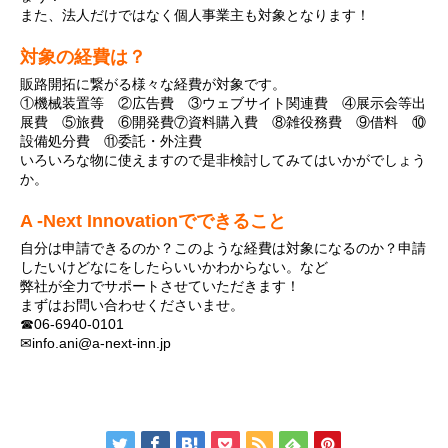
また、法人だけではなく個人事業主も対象となります！
対象の経費は？
販路開拓に繋がる様々な経費が対象です。
①機械装置等 ②広告費 ③ウェブサイト関連費 ④展示会等出
展費 ⑤旅費 ⑥開発費⑦資料購入費 ⑧雑役務費 ⑨借料 ⑩
設備処分費 ⑪委託・外注費
いろいろな物に使えますので是非検討してみてはいかがでしょう
か。
A -Next Innovationでできること
自分は申請できるのか？このような経費は対象になるのか？申請
したいけどなにをしたらいいかわからない。など
弊社が全力でサポートさせていただきます！
まずはお問い合わせくださいませ。
☎06-6940-0101
✉info.ani@a-next-inn.jp