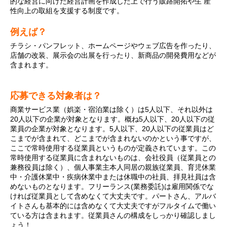
的な経営に向けた経営計画を作成した上で行う販路開拓や生 産
性向上の取組を支援する制度です。
例えば？
チラシ・パンフレット、ホームページやウェブ広告を作ったり、
店舗の改装、展示会の出展を行ったり、新商品の開発費用などが
含まれます。
応募できる対象者は？
商業サービス業（娯楽・宿泊業は除く）は5人以下、それ以外は
20人以下の企業が対象となります。概ね5人以下、20人以下の従
業員の企業が対象となります。
5人以下、20人以下の従業員はど
こまでが含まれて、どこまでが含まれないのかという事ですが、
ここで常時使用する従業員というものが定義されています。
この
常時使用する従業員に含まれないものは、会社役員（従業員との
兼務役員は除く）、個人事業主本人同居の親族従業員、育児休業
中・介護休業中・疾病休業中または休職中の社員、拝見社員は含
めないものとなります。フリーランス(業務委託)は雇用関係でな
ければ従業員として含めなくて大丈夫です。パートさん、アルバ
イトさんも基本的には含めなくて大丈夫ですがフルタイムで働い
ている方は含まれます。
従業員さんの構成をしっかり確認しまし
ょう！