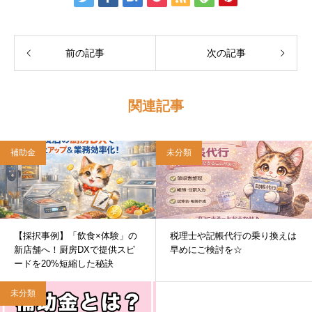
前の記事
次の記事
関連記事
補助金
未分類
【採択事例】「飲食×体験」の
税理士や記帳代行の乗り換えは
新店舗へ！厨房DXで提供スピ
早めにご検討を☆
ードを20%短縮した秘訣
未分類